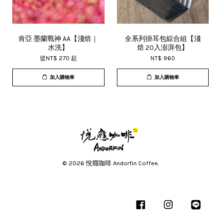
肯亞 墨蘭戰神 AA【淺焙｜
全系列掛耳包綜合組【淺
水洗】
焙 20入澎湃包】
從
NT$ 270
起
NT$ 960
加入購物車
加入購物車
© 2026 悅癮咖啡 Andorfin Coffee.
Facebook
Instagram
Line