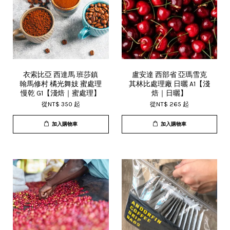
衣索比亞 西達馬 班莎鎮
盧安達 西部省 亞瑪雪克
翰馬修村 橘光舞妓 蜜處理
其林比處理廠 日曬 A1【淺
慢乾 G1【淺焙｜蜜處理】
焙｜日曬】
從
NT$ 350
起
從
NT$ 265
起
加入購物車
加入購物車