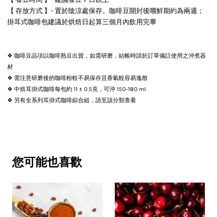
【 存放方式 】- 置於陰涼處保存。咖啡豆開封後嚐鮮期約為兩週；
掛耳式咖啡包建議於烘焙日起算三個月內飲用完畢
❖ 咖啡豆品項以咖啡熟豆出貨，如需研磨，結帳時請於訂單備註使用之沖煮器
材
❖ 需注意研磨後的咖啡粉較不易保存且香氣較容易逸散
❖ 中焙耳掛式咖啡每包約 11 ± 0.5克，可沖 150-180 ml
❖ 另有全系列耳掛式咖啡綜合組，請至該分類查看
您可能也喜歡