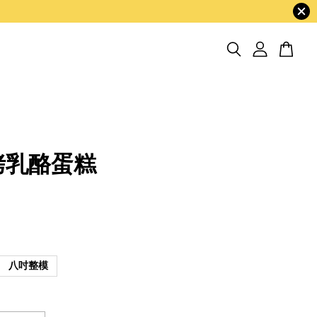
烤乳酪蛋糕
八吋整模