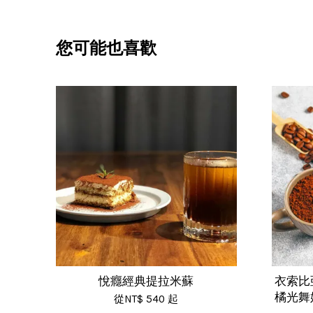
您可能也喜歡
悅癮經典提拉米蘇
衣索比
橘光舞
從
NT$ 540
起