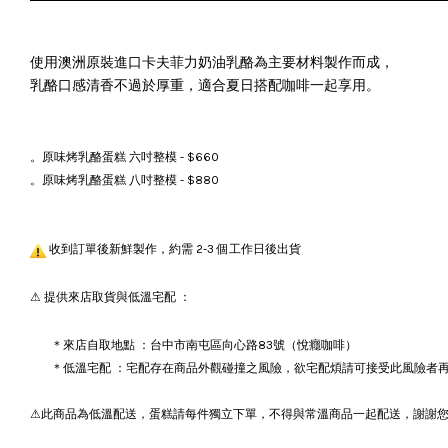
使用澳洲原裝進口卡夫菲力奶油乳酪為主要材料製作而成，
乳酪口感清香不過於厚重，適合夏日搭配咖啡一起享用。
。原味烤乳酪蛋糕 六吋整模 - $660
。原味烤乳酪蛋糕
八吋整模
- $880
收到訂單後新鮮製作，約需 2-3 個工作日後出貨
⚠ 提供來店取貨與低溫宅配 ：
＊來店自取地點 ：台中市南屯區向心路83號（悅癮咖啡）
＊低溫宅配 ：宅配存在商品外觀碰撞之風險，欲宅配煩請可接受此風險者再下單
⚠此商品為低溫配送，蛋糕請每件獨立下單，不得與常溫商品一起配送，謝謝