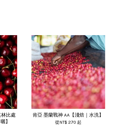
其林比處
肯亞 墨蘭戰神 AA【淺焙｜水洗】
日曬】
從
NT$ 270
起